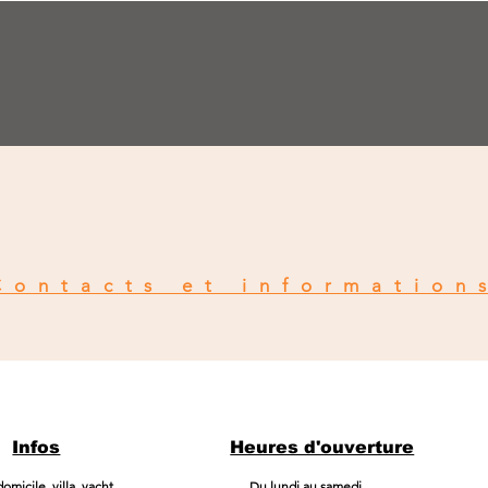
Contacts et information
Infos
Heures d'ouverture
omicile, villa, yacht .
Du lundi au samedi