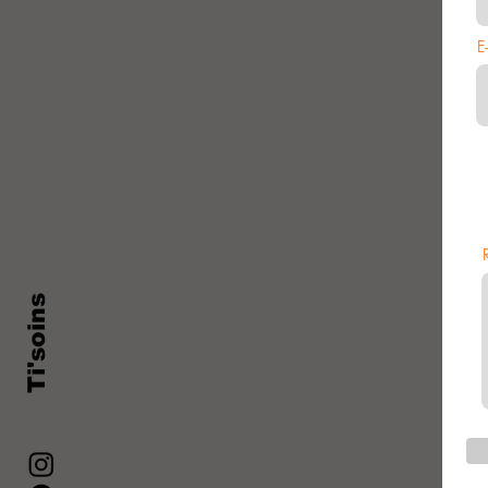
E
Ti'soins